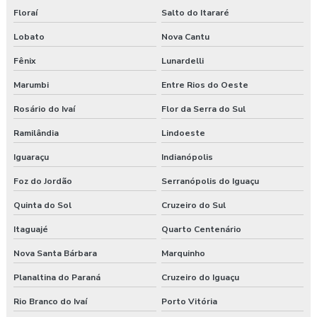
Floraí
Salto do Itararé
Lobato
Nova Cantu
Fênix
Lunardelli
Marumbi
Entre Rios do Oeste
Rosário do Ivaí
Flor da Serra do Sul
Ramilândia
Lindoeste
Iguaraçu
Indianópolis
Foz do Jordão
Serranópolis do Iguaçu
Quinta do Sol
Cruzeiro do Sul
Itaguajé
Quarto Centenário
Nova Santa Bárbara
Marquinho
Planaltina do Paraná
Cruzeiro do Iguaçu
Rio Branco do Ivaí
Porto Vitória