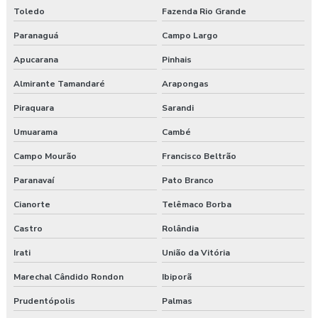
Toledo
Fazenda Rio Grande
Paranaguá
Campo Largo
Apucarana
Pinhais
Almirante Tamandaré
Arapongas
Piraquara
Sarandi
Umuarama
Cambé
Campo Mourão
Francisco Beltrão
Paranavaí
Pato Branco
Cianorte
Telêmaco Borba
Castro
Rolândia
Irati
União da Vitória
Marechal Cândido Rondon
Ibiporã
Prudentópolis
Palmas