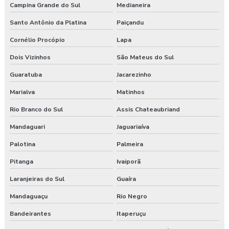
Campina Grande do Sul
Medianeira
Santo Antônio da Platina
Paiçandu
Cornélio Procópio
Lapa
Dois Vizinhos
São Mateus do Sul
Guaratuba
Jacarezinho
Marialva
Matinhos
Rio Branco do Sul
Assis Chateaubriand
Mandaguari
Jaguariaíva
Palotina
Palmeira
Pitanga
Ivaiporã
Laranjeiras do Sul
Guaíra
Mandaguaçu
Rio Negro
Bandeirantes
Itaperuçu