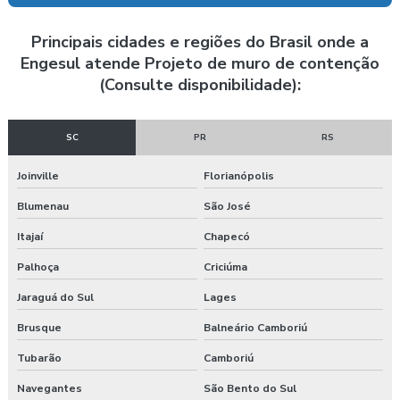
Laudo de inspeção predial
Principais cidades e regiões do Brasil onde a
Engesul atende Projeto de muro de contenção
Laudo de isolamento acústico
(Consulte disponibilidade):
Laudo de luminosidade
SC
PR
RS
Laudo luminotécnico
Joinville
Florianópolis
Laudo de manifestação patológica
Blumenau
São José
Laudo nbr 10151
Itajaí
Chapecó
Laudo nbr 15575
Palhoça
Criciúma
Laudo norma de desempenho
Jaraguá do Sul
Lages
Brusque
Balneário Camboriú
Laudo de patologia
Tubarão
Camboriú
Laudo predial
Navegantes
São Bento do Sul