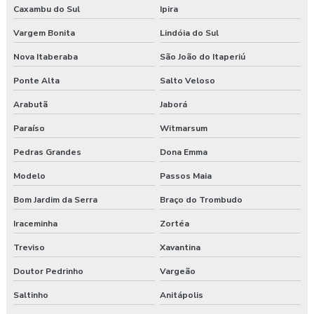
Caxambu do Sul
Ipira
Vargem Bonita
Lindóia do Sul
Nova Itaberaba
São João do Itaperiú
Ponte Alta
Salto Veloso
Arabutã
Jaborá
Paraíso
Witmarsum
Pedras Grandes
Dona Emma
Modelo
Passos Maia
Bom Jardim da Serra
Braço do Trombudo
Iraceminha
Zortéa
Treviso
Xavantina
Doutor Pedrinho
Vargeão
Saltinho
Anitápolis