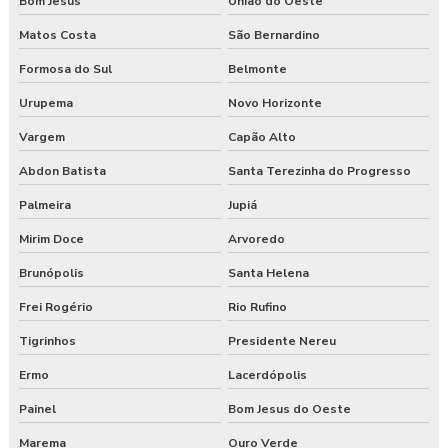
Bom Jesus
União do Oeste
Matos Costa
São Bernardino
Formosa do Sul
Belmonte
Urupema
Novo Horizonte
Vargem
Capão Alto
Abdon Batista
Santa Terezinha do Progresso
Palmeira
Jupiá
Mirim Doce
Arvoredo
Brunópolis
Santa Helena
Frei Rogério
Rio Rufino
Tigrinhos
Presidente Nereu
Ermo
Lacerdópolis
Painel
Bom Jesus do Oeste
Marema
Ouro Verde