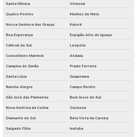
Santa Mônica
Virmond
Quatro Pontes
Munhoz de Melo
Nossa Senhora das Graças
Kaloré
Boa Esperança
Espigão Alto do Iguaçu
Cafezal do Sul
Leópolis
Conselheiro Mairinck
Atalaia
Campina do Simão
Prado Ferreira
Santa Lúcia
Guapirama
Rancho Alegre
Campo Bonito
São José das Palmeiras
Bom Jesus do Sul
Nova América da Colina
Ourizona
Diamante do Sul
Bela Vista da Caroba
Salgado Filho
Ivatuba