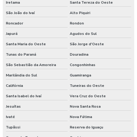
Iretama
Santa Tereza do Oeste
São João do Ivaí
Alto Piquiri
Roncador
Rondon
Japurá
Agudos do Sul
Santa Maria do Oeste
São Jorge d'Oeste
Tunas do Paraná
Douradina
São Sebastião da Amoreira
Congonhinhas
Marilândia do Sul
Guamiranga
Califórnia
Tuneiras do Oeste
Santa Isabel do Ivaí
Vera Cruz do Oeste
Jesuítas
Nova Santa Rosa
Ivaté
Nova Fátima
Tupãssi
Reserva do Iguaçu