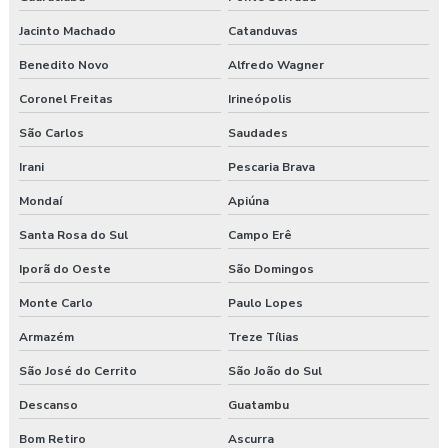
Simulação térmica
Jacinto Machado
Catanduvas
Benedito Novo
Alfredo Wagner
Teste acústico
Coronel Freitas
Irineópolis
Teste acústico de edificações
São Carlos
Saudades
Vistoria cautelar de vizinhança
Irani
Pescaria Brava
Mondaí
Apiúna
Santa Rosa do Sul
Campo Erê
Iporã do Oeste
São Domingos
Monte Carlo
Paulo Lopes
Armazém
Treze Tílias
São José do Cerrito
São João do Sul
Descanso
Guatambu
Bom Retiro
Ascurra