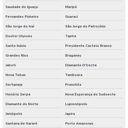
Saudade do Iguaçu
Maripá
Fernandes Pinheiro
Guaraci
São Jorge do Ivaí
São Jorge do Patrocínio
Doutor Ulysses
Tapira
Santo Inácio
Presidente Castelo Branco
Grandes Rios
Braganey
Jaboti
Diamante D'Oeste
Nova Tebas
Tamboara
Sertaneja
Pranchita
Honório Serpa
Nova Esperança do Sudoeste
Diamante do Norte
Lupionópolis
Janiópolis
Japira
Santana do Itararé
Porto Amazonas