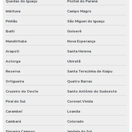
Quedas do Iguaçu
Pontal do Paraná
Imbituva
Campo Magro
Pinhão
São Miguel do Iguaçu
Ibaiti
Goioerê
Mandirituba
Nova Esperança
Arapoti
Santa Helena
Astorga
Ubiratã
Reserva
Santa Terezinha de Itaipu
Ortigueira
Quatro Barras
Cruzeiro do Oeste
Santo Antônio do Sudoeste
Piraí do Sul
Coronel Vivida
Carambeí
Loanda
Cambará
Colorado
Siqueira Campos
Jandaia do Sul