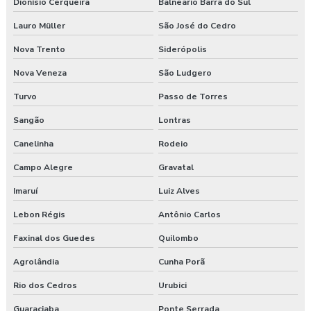
Projeto de recuperação estrutural
Dionísio Cerqueira
Balneário Barra do Sul
Lauro Müller
São José do Cedro
Projeto de reforço estrutural
Nova Trento
Siderópolis
Projeto de reforço em fibra de carbono
Nova Veneza
São Ludgero
Projeto de tratamento acústico
Turvo
Passo de Torres
Projetos acústicos para estúdios
Sangão
Lontras
Canelinha
Rodeio
Projetos estruturais de casas
Campo Alegre
Gravatal
Projetos de estruturas metálicas
Imaruí
Luiz Alves
Reforço estrutural residencial
Lebon Régis
Antônio Carlos
Simulação acústica
Faxinal dos Guedes
Quilombo
Agrolândia
Cunha Porã
Simulação de iluminação
Rio dos Cedros
Urubici
Simulação lumínica
Guaraciaba
Ponte Serrada