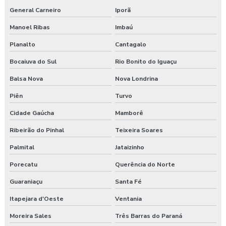
General Carneiro
Iporã
Manoel Ribas
Imbaú
Planalto
Cantagalo
Bocaiuva do Sul
Rio Bonito do Iguaçu
Balsa Nova
Nova Londrina
Piên
Turvo
Cidade Gaúcha
Mamborê
Ribeirão do Pinhal
Teixeira Soares
Palmital
Jataizinho
Porecatu
Querência do Norte
Guaraniaçu
Santa Fé
Itapejara d'Oeste
Ventania
Moreira Sales
Três Barras do Paraná