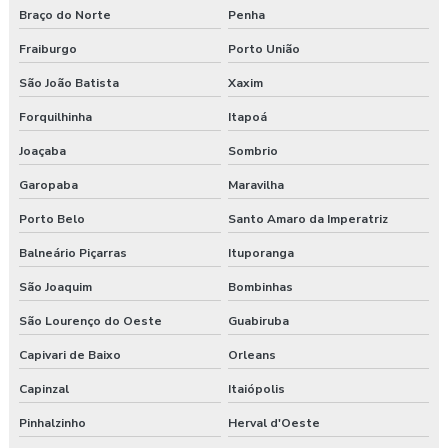
Braço do Norte
Penha
Projetista de fundações
Fraiburgo
Porto União
Projeto acústico
São João Batista
Xaxim
Forquilhinha
Itapoá
Projeto acústico de auditórios
Joaçaba
Sombrio
Projeto acústico de edificação
Garopaba
Maravilha
Projeto acústico para igrejas
Porto Belo
Santo Amaro da Imperatriz
Projeto de alvenaria estrutural
Balneário Piçarras
Ituporanga
São Joaquim
Bombinhas
Projeto de concreto protendido
São Lourenço do Oeste
Guabiruba
Projeto de condicionamento acústico
Capivari de Baixo
Orleans
Projeto de contenção
Capinzal
Itaiópolis
Projeto de contenção de taludes
Pinhalzinho
Herval d'Oeste