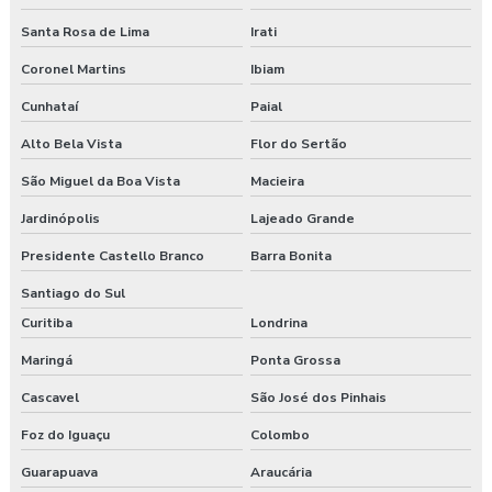
Santa Rosa de Lima
Irati
Coronel Martins
Ibiam
Cunhataí
Paial
Alto Bela Vista
Flor do Sertão
São Miguel da Boa Vista
Macieira
Jardinópolis
Lajeado Grande
Presidente Castello Branco
Barra Bonita
Santiago do Sul
Curitiba
Londrina
Maringá
Ponta Grossa
Cascavel
São José dos Pinhais
Foz do Iguaçu
Colombo
Guarapuava
Araucária