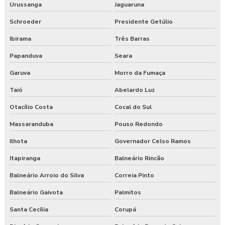
Urussanga
Jaguaruna
Projeto estrutural
Schroeder
Presidente Getúlio
Projeto estrutural sobrado
Ibirama
Três Barras
Projeto de fundação
Papanduva
Seara
Garuva
Morro da Fumaça
Projeto de fundação de casa
Taió
Abelardo Luz
Projeto de fundação de edifícios
Otacílio Costa
Cocal do Sul
Projeto de fundação de galpão
Massaranduba
Pouso Redondo
Projeto de fundação residencial
Ilhota
Governador Celso Ramos
Itapiranga
Balneário Rincão
Projeto de fundações estacas
Balneário Arroio do Silva
Correia Pinto
Projeto de isolamento acústico
Balneário Gaivota
Palmitos
Projeto de muro de contenção
Santa Cecília
Corupá