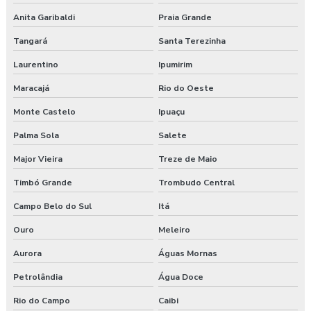
Anita Garibaldi
Praia Grande
Tangará
Santa Terezinha
Laurentino
Ipumirim
Maracajá
Rio do Oeste
Monte Castelo
Ipuaçu
Palma Sola
Salete
Major Vieira
Treze de Maio
Timbó Grande
Trombudo Central
Campo Belo do Sul
Itá
Ouro
Meleiro
Aurora
Águas Mornas
Petrolândia
Água Doce
Rio do Campo
Caibi