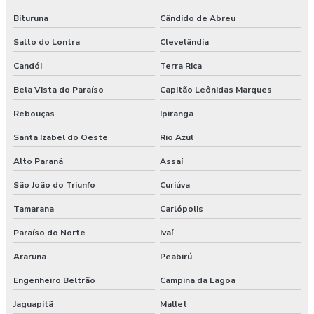
Bituruna
Cândido de Abreu
Salto do Lontra
Clevelândia
Candói
Terra Rica
Bela Vista do Paraíso
Capitão Leônidas Marques
Rebouças
Ipiranga
Santa Izabel do Oeste
Rio Azul
Alto Paraná
Assaí
São João do Triunfo
Curiúva
Tamarana
Carlópolis
Paraíso do Norte
Ivaí
Araruna
Peabirú
Engenheiro Beltrão
Campina da Lagoa
Jaguapitã
Mallet