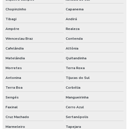
Chopinzinho
Capanema
Tibagi
Andirá
Ampére
Realeza
Wenceslau Braz
Contenda
Cafelândia
Altônia
Matelândia
Quitandinha
Morretes
Terra Roxa
Antonina
Tijucas do Sul
Terra Boa
Corbélia
Sengés
Mangueirinha
Faxinal
Cerro Azul
Cruz Machado
Sertanópolis
Marmeleiro
Tapejara