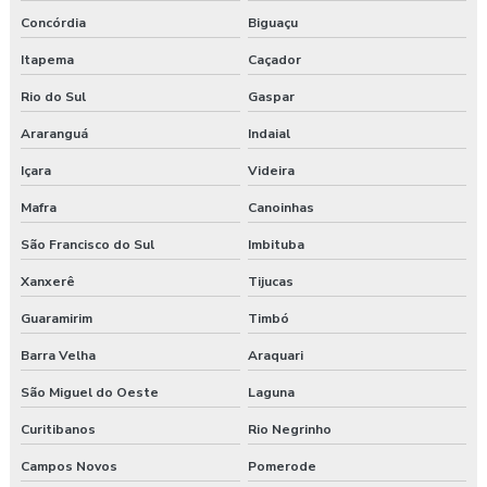
Laudo de ruído ambiental
Concórdia
Biguaçu
Laudo de ruído de vizinhança
Itapema
Caçador
Rio do Sul
Gaspar
Laudo de segurança estrutural
Araranguá
Indaial
Laudo de simulação térmica
Içara
Videira
Laudo técnico acústico
Mafra
Canoinhas
Laudo técnico estrutural
São Francisco do Sul
Imbituba
Xanxerê
Tijucas
Laudo técnico de inspeção predial
Guaramirim
Timbó
Laudo técnico de vistoria predial
Barra Velha
Araquari
Laudo de vistoria cautelar de vizinhança
São Miguel do Oeste
Laguna
Curitibanos
Rio Negrinho
Laudo de vistoria predial
Campos Novos
Pomerode
Laudo de vizinhança