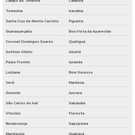
Campo do Tenente
Cambira
Tomazina
Icaraíma
Santa Cruz de Monte Castelo
Figueira
Guaraqueçaba
Boa Vista da Aparecida
Coronel Domingos Soares
Quatiguá
Antônio Olinto
Abatiá
Paulo Frontin
Juranda
Luiziana
Bom Sucesso
Verê
Marilena
Goioxim
Jussara
São Carlos do Ivaí
Sabáudia
Vitorino
Floresta
Renascença
Sapopema
Mariópolis
Guairaçá